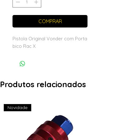
COMPRAR
Pistola Original Vonder com Porta
bico Rac X
Produtos relacionados
Novidade