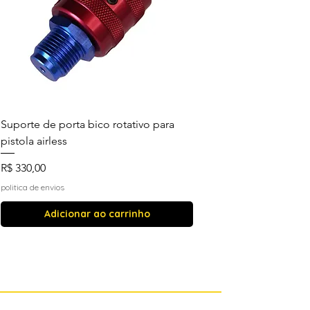
Suporte de porta bico rotativo para
pistola airless
Preço
R$ 330,00
politica de envios
Adicionar ao carrinho
Mais vendidos
Mais vendidos