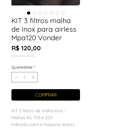
KIT 3 filtros malha
de Inox para airless
Mpa120 Vonder
Preço
R$ 120,00
politica de envios
Quantidade
*
COMPRAR
KIT 3 filtros de malha inox -
Malhas 60, 100 e 200
Indicado para a máquina airless