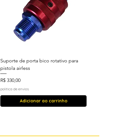
Suporte de porta bico rotativo para
pistola airless
Preço
R$ 330,00
politica de envios
Adicionar ao carrinho
Mais vendidos
Mais vendidos