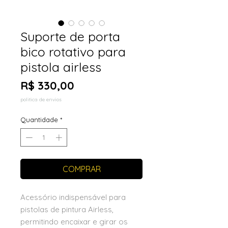
Suporte de porta
bico rotativo para
pistola airless
Preço
R$ 330,00
politica de envios
Quantidade
*
COMPRAR
Acessório indispensável para
pistolas de pintura Airless,
permitindo encaixar e girar os