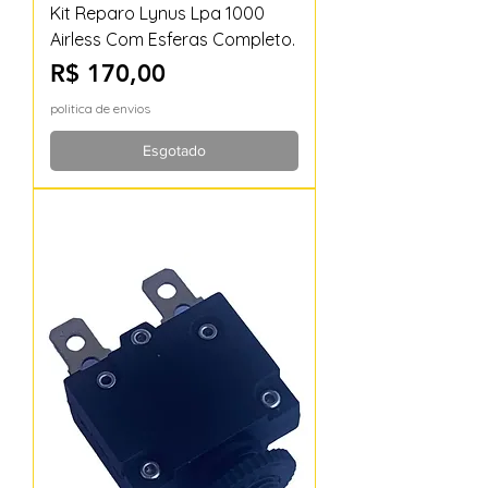
Kit Reparo Lynus Lpa 1000
Airless Com Esferas Completo.
Preço
R$ 170,00
politica de envios
Esgotado