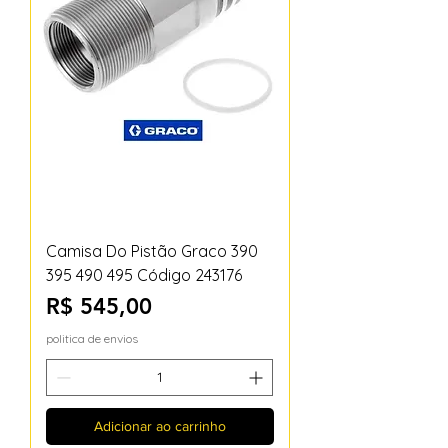
Camisa Do Pistão Graco 390
395 490 495 Código 243176
Preço
R$ 545,00
politica de envios
Adicionar ao carrinho