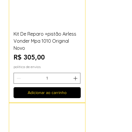
Kit De Reparo +pistão Airless
Vonder Mpa 1010 Original
Novo
Preço
R$ 305,00
politica de envios
Adicionar ao carrinho