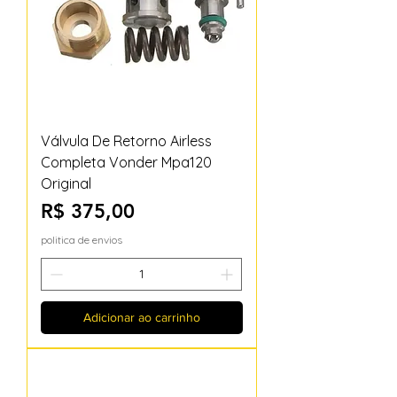
Válvula De Retorno Airless
Completa Vonder Mpa120
Original
Preço
R$ 375,00
politica de envios
Adicionar ao carrinho