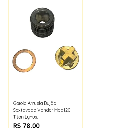
Gaiola Arruela Bujão
Sextavado Vonder Mpa120
Titan Lynus.
Preço
R$ 78,00