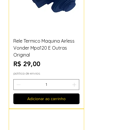
Rele Termico Maquina Airless
Vonder Mpa120 E Outras
Original
Preço
R$ 29,00
politica de envios
Adicionar ao carrinho