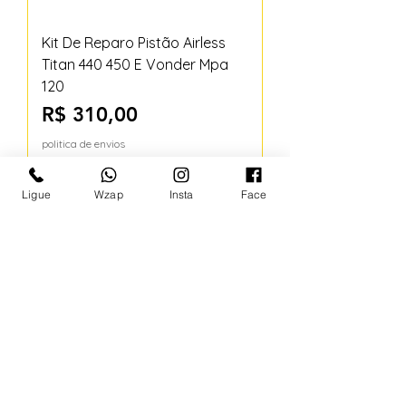
Kit De Reparo Pistão Airless
Titan 440 450 E Vonder Mpa
120
Preço
R$ 310,00
politica de envios
Ligue
Wzap
Insta
Face
Adicionar ao carrinho