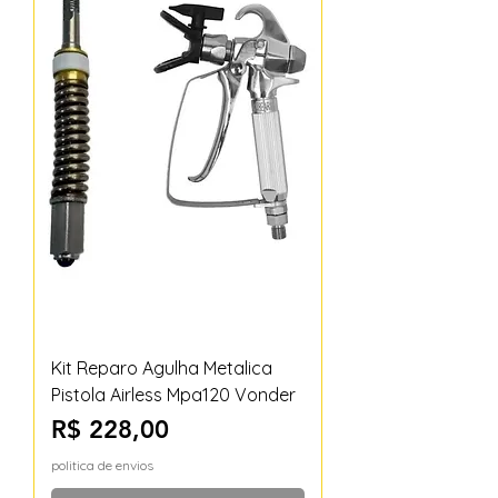
Kit Reparo Agulha Metalica
Pistola Airless Mpa120 Vonder
Preço
R$ 228,00
politica de envios