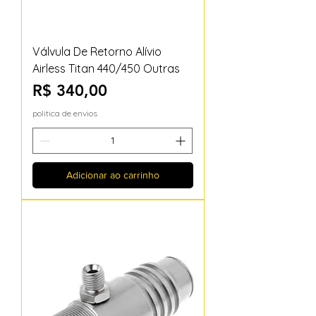
Válvula De Retorno Alívio
Airless Titan 440/450 Outras
Preço
R$ 340,00
politica de envios
Adicionar ao carrinho