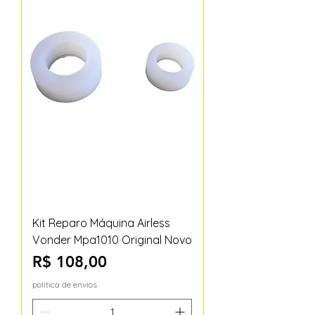
Kit Reparo Máquina Airless
Vonder Mpa1010 Original Novo
Preço
R$ 108,00
politica de envios