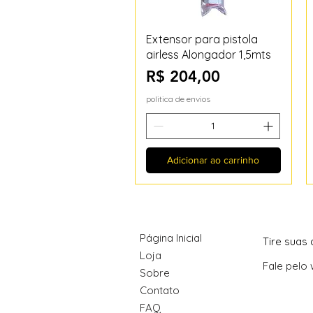
Visualização rápida
Extensor para pistola
airless Alongador 1,5mts
Preço
R$ 204,00
politica de envios
Adicionar ao carrinho
Página Inicial
Tire suas 
Loja
Fale pelo
Sobre
Contato
FAQ