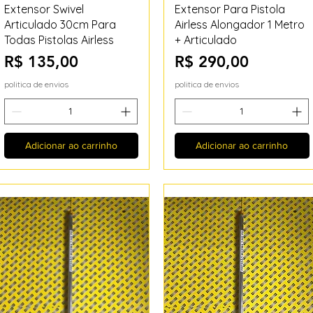
Visualização rápida
Visualização rápida
Extensor Swivel
Extensor Para Pistola
Articulado 30cm Para
Airless Alongador 1 Metro
Todas Pistolas Airless
+ Articulado
Preço
Preço
R$ 135,00
R$ 290,00
politica de envios
politica de envios
Adicionar ao carrinho
Adicionar ao carrinho