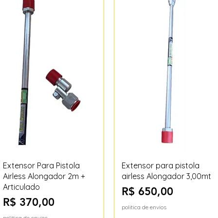
Visualização rápida
Visualização rápida
Extensor Para Pistola
Extensor para pistola
Airless Alongador 2m +
airless Alongador 3,00mt
Articulado
Preço
R$ 650,00
Preço
R$ 370,00
politica de envios
politica de envios