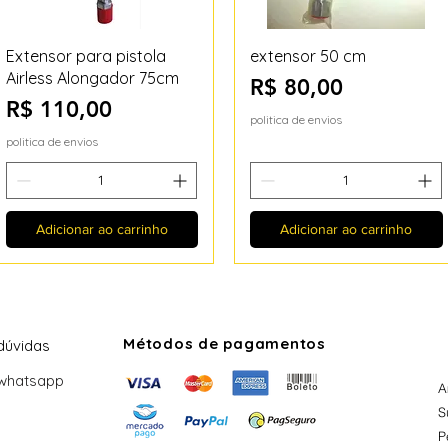
Visualização rápida
Visualização rápida
Extensor para pistola
extensor 50 cm
Airless Alongador 75cm
Preço
R$ 80,00
Preço
R$ 110,00
politica de envios
politica de envios
Adicionar ao carrinho
Adicionar ao carrinho
Métodos de pagamentos
dúvidas
 whatsapp
A
S
P