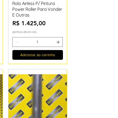
Visualização rápida
Rolo Airless P/ Pintura
Power Roller Para Vonder
E Outras
Preço
R$ 1.425,00
politica de envios
Adicionar ao carrinho