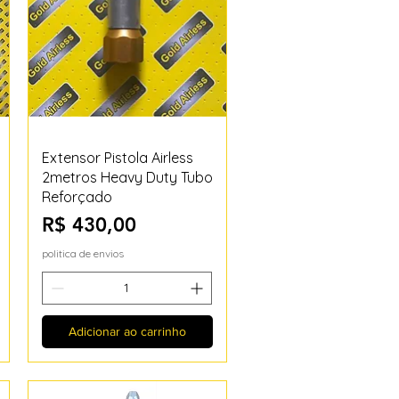
Visualização rápida
Extensor Pistola Airless
2metros Heavy Duty Tubo
Reforçado
Preço
R$ 430,00
politica de envios
Adicionar ao carrinho