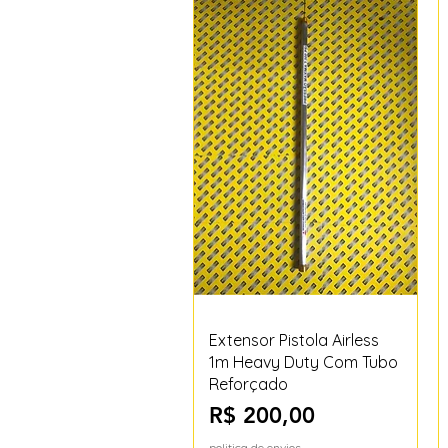
Visualização rápida
Extensor Pistola Airless
1m Heavy Duty Com Tubo
Reforçado
Preço
R$ 200,00
politica de envios