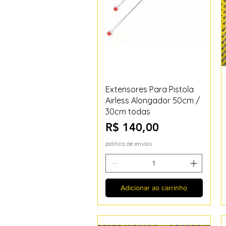
Visualização rápida
Extensores Para Pistola
Airless Alongador 50cm /
30cm todas
Preço
R$ 140,00
politica de envios
Adicionar ao carrinho