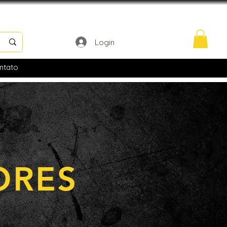
Login
ntato
ORES