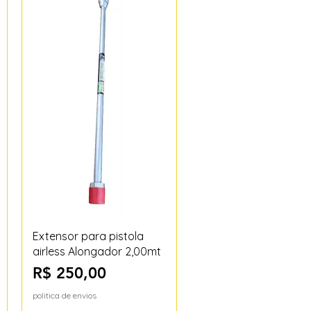
Visualização rápida
Extensor para pistola
airless Alongador 2,00mt
Preço
R$ 250,00
politica de envios