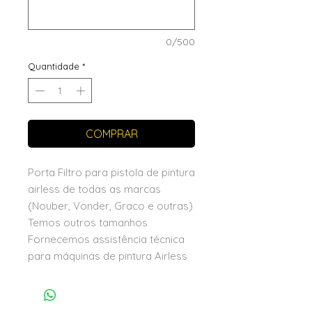
0/500
Quantidade
*
COMPRAR
Porta Filtro para pistola de pintura
airless de todas as marcas
(Nouber, Vonder, Graco e outras)
Temos outros tamanhos
Fornecemos assistência técnica
para máquinas de pintura Airless