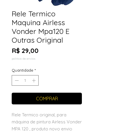
Rele Termico
Maquina Airless
Vonder Mpa120 E
Outras Original
Preço
R$ 29,00
politica de envios
Quantidade
*
COMPRAR
Rele Termico original, para
máquina de pintura Airless Vonder
MPA 120 , produto novo envio