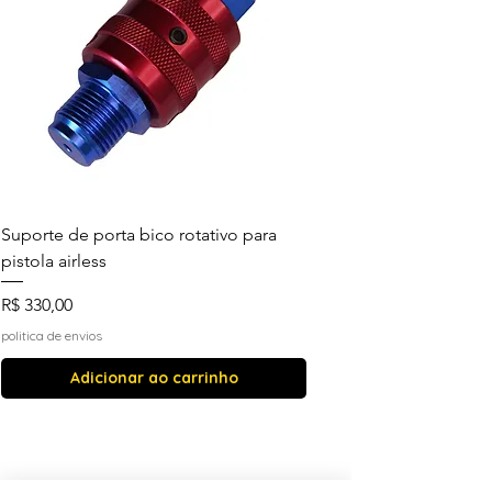
Suporte de porta bico rotativo para
pistola airless
Preço
R$ 330,00
politica de envios
Adicionar ao carrinho
Mais vendidos
Mais vendidos